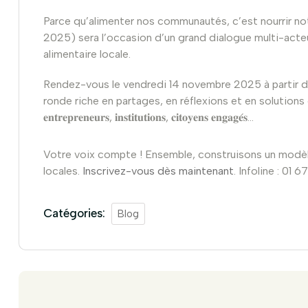
Parce qu’alimenter nos communautés, c’est nourrir not
2025) sera l’occasion d’un grand dialogue multi-acteur
alimentaire locale.
Rendez-vous le vendredi 14 novembre 2025 à partir de
ronde riche en partages, en réflexions et en solutions concrètes. 𝐀𝐜
𝐞𝐧𝐭𝐫𝐞𝐩𝐫𝐞𝐧𝐞𝐮𝐫𝐬, 𝐢𝐧𝐬𝐭𝐢𝐭𝐮𝐭𝐢𝐨𝐧𝐬, 𝐜𝐢𝐭𝐨𝐲𝐞𝐧𝐬 𝐞𝐧𝐠𝐚𝐠𝐞́𝐬…
Votre voix compte ! Ensemble, construisons un modèle 
locales.
Inscrivez-vous dès maintenant
. Infoline : 01 
Catégories:
Blog