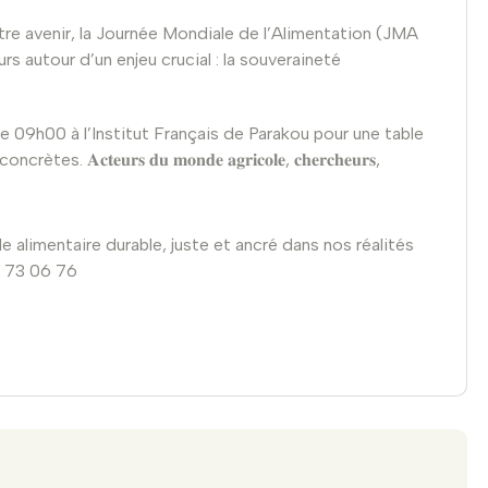
re avenir, la Journée Mondiale de l’Alimentation (JMA
s autour d’un enjeu crucial : la souveraineté
 09h00 à l’Institut Français de Parakou pour une table
𝐞𝐮𝐫𝐬 𝐝𝐮 𝐦𝐨𝐧𝐝𝐞 𝐚𝐠𝐫𝐢𝐜𝐨𝐥𝐞, 𝐜𝐡𝐞𝐫𝐜𝐡𝐞𝐮𝐫𝐬,
alimentaire durable, juste et ancré dans nos réalités
67 73 06 76