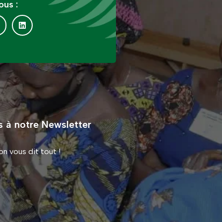
us :
s à notre Newsletter
n vous dit tout !